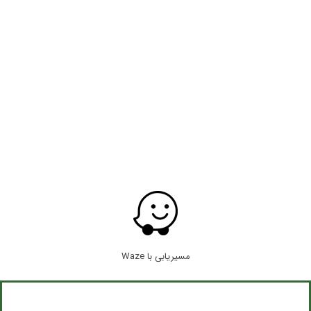
البرز - کرج- خیابان شهید بهشتی- بین دهقان ویلای اول و دوم -
جنب بانک صادرات - ساختمان رضا - طبقه سوم - واحد ۶( درب
ورودی ساختمان را سمت خود بکشید)
۰۲۶۳۴۴۲۳۸۶۲
۰۹۱۹۵۰۹۲۳۳۴
۷۷۰۳ ۰۲۶۳۴۴۶
مسیریابی با Waze